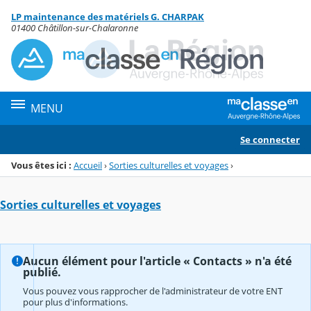
Panneau de gestion des cookies
LP maintenance des matériels G. CHARPAK
Menu de la rubrique
Contenu
01400 Châtillon-sur-Chalaronne
MENU
Se connecter
Vous êtes ici :
Accueil
›
Sorties culturelles et voyages
›
Sorties culturelles et voyages
Aucun élément pour l'article « Contacts » n'a été
publié.
Vous pouvez vous rapprocher de l'administrateur de votre ENT
pour plus d'informations.