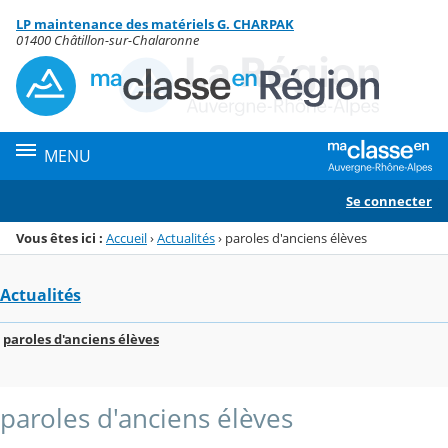
Panneau de gestion des cookies
LP maintenance des matériels G. CHARPAK
Menu de la rubrique
Contenu
01400 Châtillon-sur-Chalaronne
MENU
Se connecter
Vous êtes ici :
Accueil
›
Actualités
›
paroles d'anciens élèves
Actualités
paroles d'anciens élèves
paroles d'anciens élèves