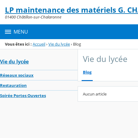
Panneau de gestion des cookies
LP maintenance des matériels G. C
Menu de la rubrique
Contenu
01400 Châtillon-sur-Chalaronne
MENU
Vous êtes ici :
Accueil
›
Vie du lycée
›
Blog
Vie du lycée
Vie du lycée
Blog
Réseaux sociaux
Restauration
Aucun article
Soirée Portes Ouvertes