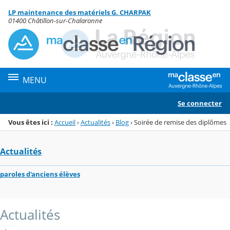
Panneau de gestion des cookies
LP maintenance des matériels G. CHARPAK
Menu de la rubrique
Contenu
01400 Châtillon-sur-Chalaronne
MENU
Se connecter
Vous êtes ici :
Accueil
›
Actualités
›
Blog
›
Soirée de remise des diplômes
Actualités
paroles d'anciens élèves
Actualités